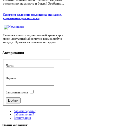
отложениях на животе и боках! Особенно...
Сжигаем калории: прыжки на скакалке,
упражнения для ног и жи
Скакалка – почти единственный тренажер в
мире, доступный абсолютно всем в любую
минуту. Прыжки на скакалке по эффек...
Авторизация
Логин
Пароль
Запомнить меня
Забыли пароль?
Забыли логин?
Регистрация
Ваши
желания: