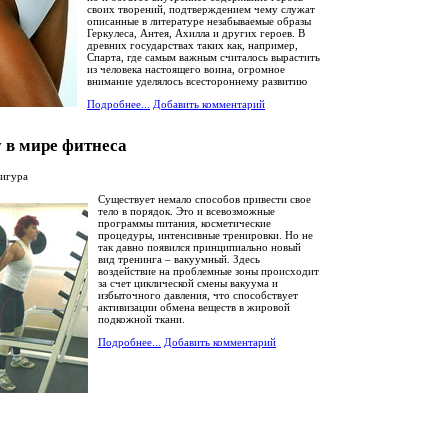
своих творений, подтверждением чему служат
описанные в литературе незабываемые образы
Геркулеса, Антея, Ахилла и других героев. В
древних государствах таких как, например,
Спарта, где самым важным считалось вырастить
из человека настоящего воина, огромное
внимание уделялось всестороннему развитию
Подробнее...
Добавить комментарий
 в мире фитнеса
фигура
Существует немало способов привести свое
тело в порядок. Это и всевозможные
программы питания, косметические
процедуры, интенсивные тренировки. Но не
так давно появился принципиально новый
вид тренинга – вакуумный. Здесь
воздействие на проблемные зоны происходит
за счет циклической смены вакуума и
избыточного давления, что способствует
активизации обмена веществ в жировой
подкожной ткани.
Подробнее...
Добавить комментарий