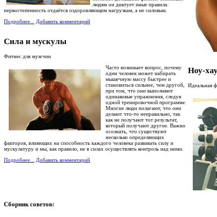
людям он диктует иные правила:
первостепенность отдаётся оздоровляющим нагрузкам, а не силовым.
Подробнее...
Добавить комментарий
Сила и мускулы
Фитнес для мужчин
Часто возникает вопрос, почему
Ноу-хау
один человек может набирать
мышечную массу быстрее и
становиться сильнее, чем другой,
Идеальная 
при том, что они выполняют
одинаковые упражнения, следуя
одной тренировочной программе.
Многие люди полагают, что они
делают что-то неправильно, так
как не получают тот результат,
который получают другие. Важно
осознать, что существуют
несколько определяющих
факторов, влияющих на способность каждого человека развивать силу и
мускулатуру и мы, как правило, не в силах осуществлять контроль над ними.
Подробнее...
Добавить комментарий
Сборник
советов: