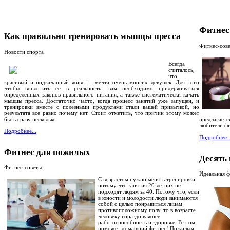
Фитнес
Как правильно тренировать мышцы пресса
Фитнес-сов
Новости спорта
Всегда
считалось,
что
красивый и подкачанный живот - мечта очень многих девушек. Для того
чтобы воплотить ее в реальность, вам необходимо придерживаться
определенных законов правильного питания, а также систематически качать
мышцы пресса. Достаточно часто, когда процесс занятий уже запущен, и
тренировки вместе с полезными продуктами стали вашей привычкой, но
результата все равно почему нет. Стоит отметить, что причин этому может
быть сразу несколько.
предлагаетс
любители фи
Подробнее...
Подробнее..
Фитнес для пожилых
Десять
Фитнес-советы
Идеальная 
С возрастом нужно менять тренировки,
потому что занятия 20-летних не
подходят людям за 40. Потому что, если
в юности и молодости люди занимаются
собой с целью понравиться лицам
противоположному полу, то в возрасте
человеку гораздо важнее
работоспособность и здоровье. В этом
поможет домашний фитнес! Пожилым