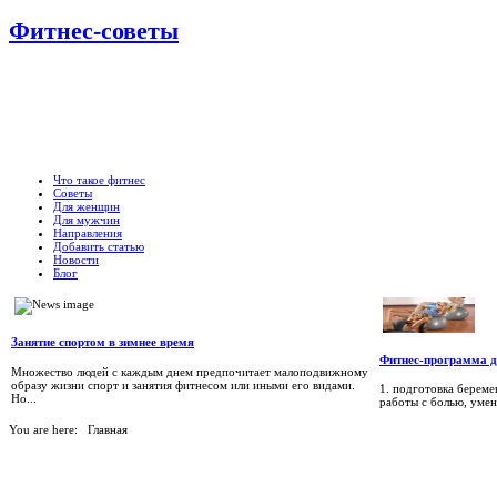
Фитнес-советы
Что такое фитнес
Советы
Для женщин
Для мужчин
Направления
Добавить статью
Новости
Блог
Занятие спортом в зимнее время
Фитнес-программа 
Множество людей с каждым днем предпочитает малоподвижному
образу жизни спорт и занятия фитнесом или иными его видами.
1. подготовка берем
Но...
работы с болью, умени
You are here:
Главная