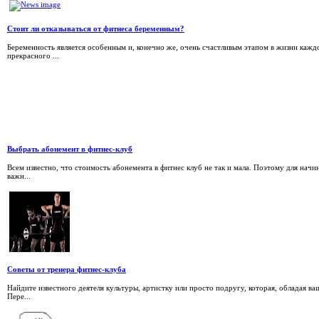
Стоит ли отказываться от фитнеса беременным?
Беременность является особенным и, конечно же, очень счастливым этапом в жизни каж
прекрасного ...
Выбрать абонемент в фитнес-клуб
Всем известно, что стоимость абонемента в фитнес клуб не так и мала. Поэтому для н
важн...
Советы от тренера фитнес-клуба
Найдите известного деятеля культуры, артистку или просто подругу, которая, обладая ва
Пере...