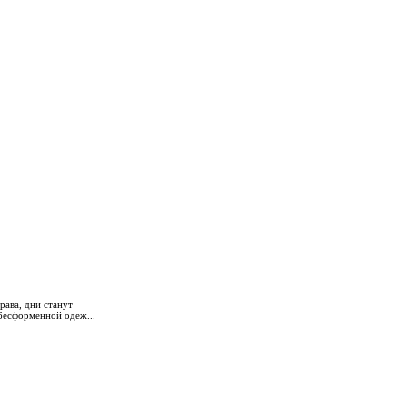
рава, дни станут
 бесформенной одеж...