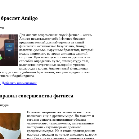
 браслет Amiigo
еты
Для многих современных людей фитнес – жизнь.
Amiigo представляет собой фитнес-браслет,
предназначенный для наблюдения за нашей
физической активностью.Безусловно, Amiigo
является «умным» наручным браслетом, который
можно применять во время активных занятий
спортом. При помощи встроенных датчиков он
способен определять пульс, температуру тела,
количество потраченных калорий и уровень
кислорода в крови. Аналогичный функционал
я и другими подобными браслетами, которые предпочитают
тнеса и бодибилдинга.
.
Добавить комментарий
 правил совершенства фитнеса
фигура
Понятие совершенства человеческого тела
появилось еще в древнем мире. Вы можете и
сегодня увидеть великолепные образцы
человеческого телосложения, запечатленные
мастерами - скульпторами древнего
средиземноморья. Но в своих произведениях
мастера отражали не только внешнюю красоту,
но и богатое внутреннее содержание героев