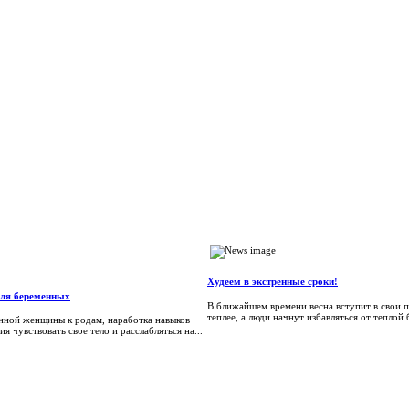
Худеем в экстренные сроки!
для беременных
В ближайшем времени весна вступит в свои п
теплее, а люди начнут избавляться от теплой
енной женщины к родам, наработка навыков
я чувствовать свое тело и расслабляться на...