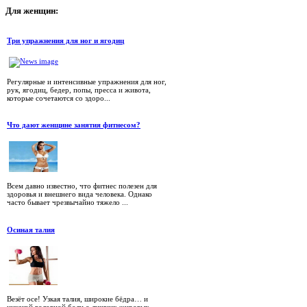
Для
женщин:
Три упражнения для ног и ягодиц
Регулярные и интенсивные упражнения для ног,
рук, ягодиц, бедер, попы, пресса и живота,
которые сочетаются со здоро...
Что дают женщине занятия фитнесом?
Всем давно известно, что фитнес полезен для
здоровья и внешнего вида человека. Однако
часто бывает чрезвычайно тяжело ...
Осиная талия
Везёт осе! Узкая талия, широкие бёдра… и
никакой головной боли о лишних жировых